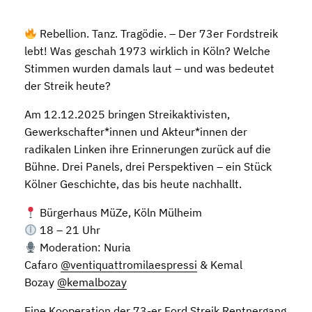
Rebellion. Tanz. Tragödie. – Der 73er Fordstreik
lebt! Was geschah 1973 wirklich in Köln? Welche
Stimmen wurden damals laut – und was bedeutet
der Streik heute?
Am 12.12.2025 bringen Streikaktivisten,
Gewerkschafter*innen und Akteur*innen der
radikalen Linken ihre Erinnerungen zurück auf die
Bühne. Drei Panels, drei Perspektiven – ein Stück
Kölner Geschichte, das bis heute nachhallt.
Bürgerhaus MüZe, Köln Mülheim
18 – 21 Uhr
Moderation: Nuria
Cafaro
@ventiquattromilaespressi
& Kemal
Bozay
@kemalbozay
Eine Kooperation der 73-er Ford Streik Rentnergang