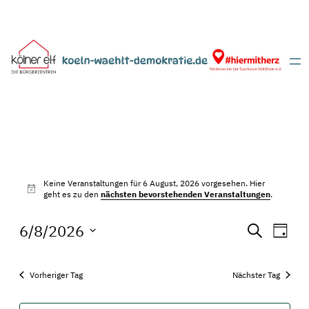
Veranstaltungen
Keine Veranstaltungen für 6 August, 2026 vorgesehen. Hier
für
Hinweis
geht es zu den
nächsten bevorstehenden Veranstaltungen
.
6
Veransta
Vera
6/8/2026
Suche
Tag
Ansi
August,
Suche
Datum
Navi
wählen.
und
2026
Vorheriger Tag
Nächster Tag
Ansichte